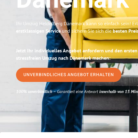
Dänemark
Ihr Umzug Heidelberg Dänemark kann so einfach sein! Er
erstklassigen Service
und sichern Sie sich die
besten Prei
Jetzt Ihr individuelles Angebot anfordern und den ersten
stressfreien Umzug nach Dänemark machen:
UNVERBINDLICHES ANGEBOT ERHALTEN
100% unverbindlich
– Garantiert eine Antwort
innerhalb von 15 Min