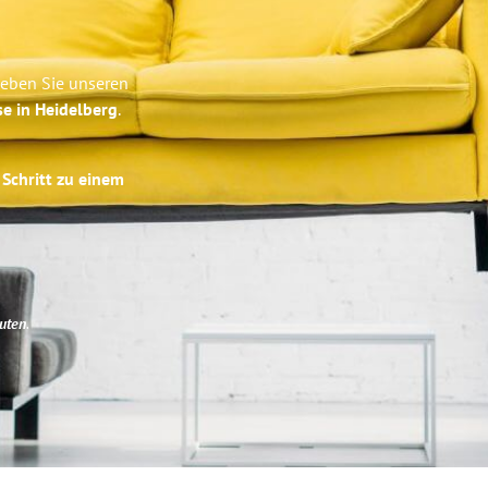
leben Sie unseren
se in Heidelberg
.
 Schritt zu einem
uten
.