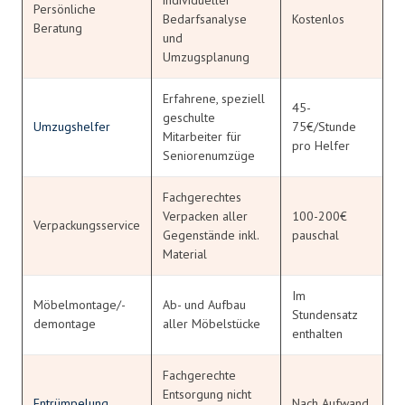
Persönliche
Bedarfsanalyse
Kostenlos
Beratung
und
Umzugsplanung
Erfahrene, speziell
45-
geschulte
Umzugshelfer
75€/Stunde
Mitarbeiter für
pro Helfer
Seniorenumzüge
Fachgerechtes
Verpacken aller
100-200€
Verpackungsservice
Gegenstände inkl.
pauschal
Material
Im
Möbelmontage/-
Ab- und Aufbau
Stundensatz
demontage
aller Möbelstücke
enthalten
Fachgerechte
Entsorgung nicht
Entrümpelung
Nach Aufwand