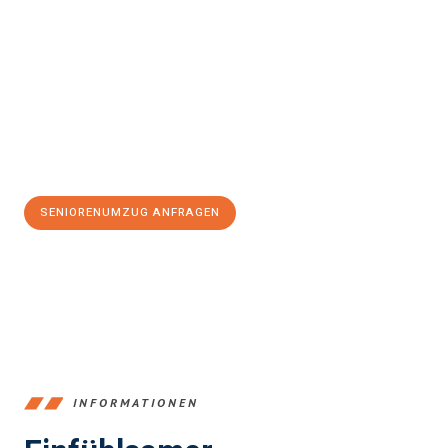
Erleben Sie mit Umzugsmeister Schuster Heidelberg, wie
einfach
und stressfrei Seniorenumzug in Heidelberg
sein kann. Unser
Expertenteam steht bereit, um Ihnen einen reibungslosen Ablauf
zu garantieren.
Jetzt
unverbindliches Angebot
erhalten &
100€ sparen:
SENIORENUMZUG ANFRAGEN
+4915792653369
INFORMATIONEN