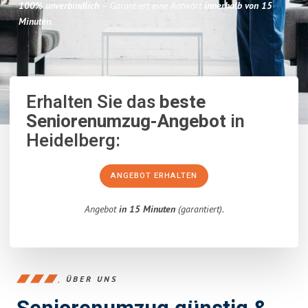
100% unverbindlich
– Garantiert eine Antwort
innerhalb von 15
Minuten
.
Erhalten Sie das
beste
Seniorenumzug-Angebot
in
Heidelberg:
ANGEBOT ERHALTEN
Angebot
in 15 Minuten
(garantiert).
ÜBER UNS