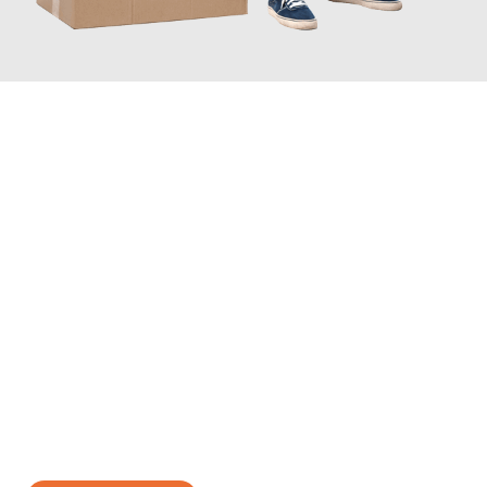
JETZT ANFRAGEN
Erleben Sie mit Umzugsmeister Schuster Heidelberg, wie
einfach
und stressfrei Ihr Umzug Heidelberg Gent
sein kann. Unser
Expertenteam steht bereit, um Ihnen einen reibungslosen
Übergang in Ihr neues Zuhause zu garantieren.
Jetzt
unverbindliches Angebot
erhalten &
100€ sparen: