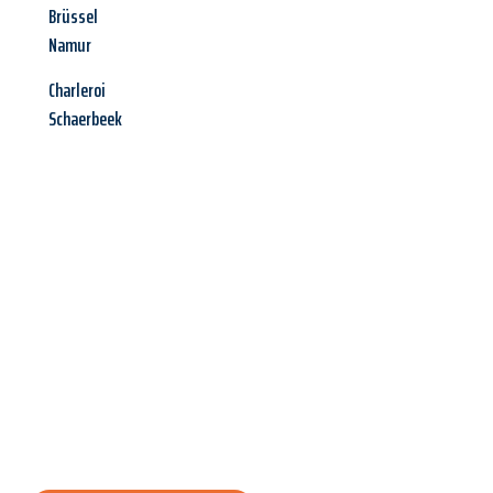
Brüssel
Namur
Charleroi
Schaerbeek
Jetzt anfragen &
Angebot
mit Best-Preis
erhalten!
Schicken Sie uns jetzt Ihre unverbindliche Anfrage und sichern
Sie sich Ihr
individuelles Umzugsangebot für Ihr Anliegen in
Heidelberg
zum Best-Preis! Nutzen Sie die Gelegenheit für
einen
stressfreien Umzug
mit maximalem Komfort: