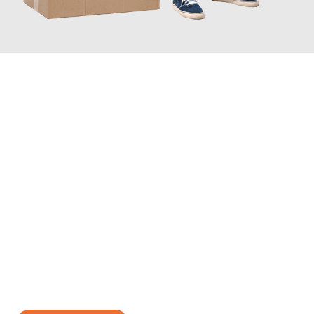
JETZT ANFRAGEN
Erleben Sie mit Umzugsmeister Schuster Heidelberg, wie
einfach
und stressfrei Ihr Umzug Heidelberg Italien
sein kann. Unser
Expertenteam steht bereit, um Ihnen einen reibungslosen
Übergang in Ihr neues Zuhause zu garantieren.
Jetzt
unverbindliches Angebot
erhalten &
100€ sparen: