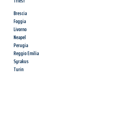
Triest
Brescia
Foggia
Livorno
Neapel
Perugia
Reggio Emilia
Syrakus
Turin
Jetzt anfragen &
Angebot
mit Best-Preis
erhalten!