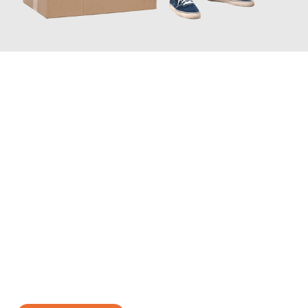
JETZT ANFRAGEN
Erleben Sie mit Umzugsmeister Schuster Heidelberg, wie
einfach
und stressfrei Ihr Umzug Heidelberg Prato
sein kann. Unser
Expertenteam steht bereit, um Ihnen einen reibungslosen
Übergang in Ihr neues Zuhause zu garantieren.
Jetzt
unverbindliches Angebot
erhalten &
100€ sparen: