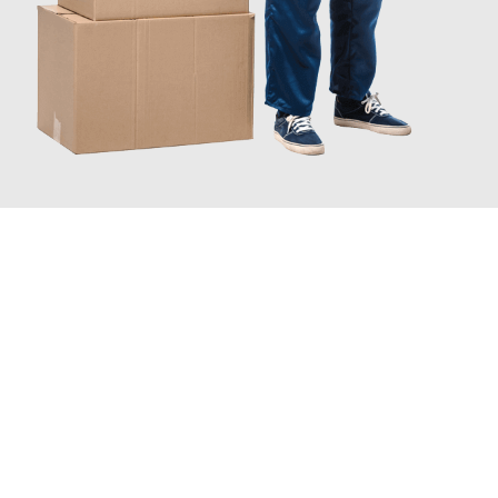
JETZT ANFRAGEN
Erleben Sie mit Umzugsmeister Schuster Heidelberg, wie
einfach
und stressfrei Ihr Umzug Heidelberg Jönköping
sein kann.
Unser Expertenteam steht bereit, um Ihnen einen reibungslosen
Übergang in Ihr neues Zuhause zu garantieren.