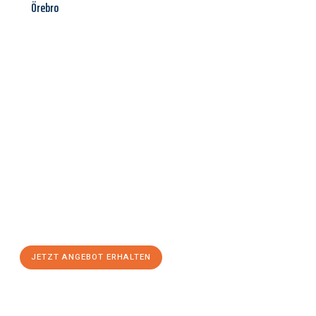
Örebro
Jetzt anfragen &
Angebot
mit Best-Preis
erhalten!
Schicken Sie uns jetzt Ihre unverbindliche Anfrage und sichern
Sie sich Ihr
individuelles Umzugsangebot für Ihr Anliegen in
Heidelberg
zum Best-Preis! Nutzen Sie die Gelegenheit für
einen
stressfreien Umzug
mit maximalem Komfort:
JETZT ANGEBOT ERHALTEN