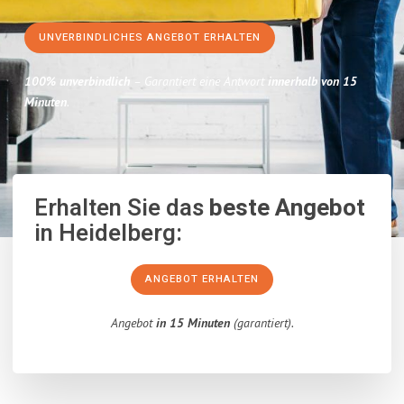
UNVERBINDLICHES ANGEBOT ERHALTEN
100% unverbindlich
– Garantiert eine Antwort
innerhalb von 15
Minuten
.
Erhalten Sie das
beste Angebot
in Heidelberg:
ANGEBOT ERHALTEN
Angebot
in 15 Minuten
(garantiert).