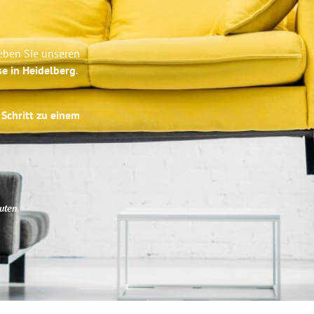
leben Sie unseren
se in Heidelberg
.
 Schritt zu einem
uten
.