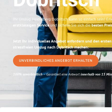
Dobritsch
Ihr Umzug Heidelberg Dobritsch kann so einfach sein! Er
erstklassigen Service
und sichern Sie sich die
besten Prei
Jetzt Ihr individuelles Angebot anfordern und den ersten
stressfreien Umzug nach Dobritsch machen:
UNVERBINDLICHES ANGEBOT ERHALTEN
100% unverbindlich
– Garantiert eine Antwort
innerhalb von 15 Min