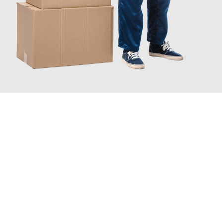
JETZT ANFRAGEN
Erleben Sie mit Umzugsmeister Schuster Heidelberg, wie
einfach
und stressfrei Ihr Umzug Heidelberg Heilbronn
sein kann.
Unser Expertenteam steht bereit, um Ihnen einen reibungslosen
Übergang in Ihr neues Zuhause zu garantieren.