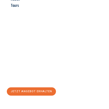
Tours
Jetzt anfragen &
Angebot
mit Best-Preis
erhalten!
Schicken Sie uns jetzt Ihre unverbindliche Anfrage und sichern
Sie sich Ihr
individuelles Umzugsangebot für Ihr Anliegen in
Heidelberg
zum Best-Preis! Nutzen Sie die Gelegenheit für
einen
stressfreien Umzug
mit maximalem Komfort:
JETZT ANGEBOT ERHALTEN