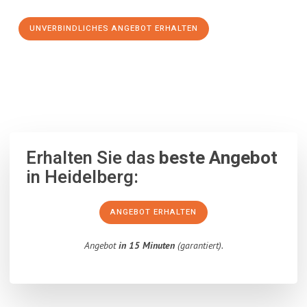
UNVERBINDLICHES ANGEBOT ERHALTEN
100% unverbindlich
– Garantiert eine Antwort
innerhalb von 15
Minuten
.
Erhalten Sie das
beste Angebot
in Heidelberg:
ANGEBOT ERHALTEN
Angebot
in 15 Minuten
(garantiert).