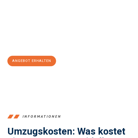
und stressfrei Ihr Umzug Heidelberg Aix-en-Provence
sein
kann. Unser Expertenteam steht bereit, um Ihnen einen
reibungslosen Übergang in Ihr neues Zuhause zu garantieren.
Jetzt
unverbindliches Angebot
erhalten &
100€ sparen:
ANGEBOT ERHALTEN
+4915792653369
INFORMATIONEN
Umzugskosten: Was kostet