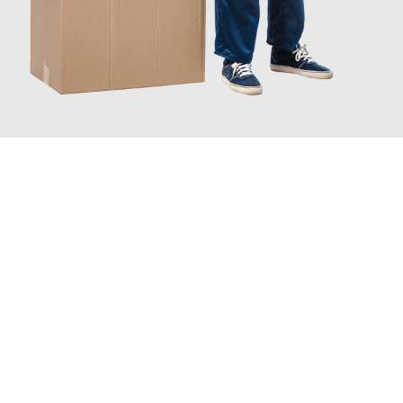
JETZT ANFRAGEN
Erleben Sie mit Umzugsmeister Schuster Heidelberg, wie
einfach
und stressfrei Ihr Umzug Heidelberg Toulouse
sein kann. Unser
Expertenteam steht bereit, um Ihnen einen reibungslosen
Übergang in Ihr neues Zuhause zu garantieren.