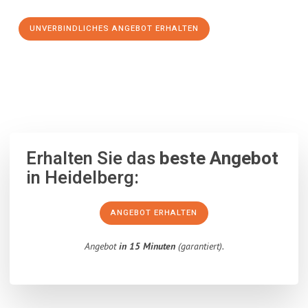
UNVERBINDLICHES ANGEBOT ERHALTEN
100% unverbindlich
– Garantiert eine Antwort
innerhalb von 15
Minuten
.
Erhalten Sie das
beste Angebot
in Heidelberg:
ANGEBOT ERHALTEN
Angebot
in 15 Minuten
(garantiert).