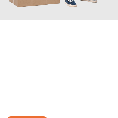
JETZT ANFRAGEN
Erleben Sie mit Umzugsmeister Schuster Heidelberg, wie
einfach
und stressfrei Ihr Umzug Heidelberg Linz
sein kann. Unser
Expertenteam steht bereit, um Ihnen einen reibungslosen
Übergang in Ihr neues Zuhause zu garantieren.
Jetzt
unverbindliches Angebot
erhalten &
100€ sparen: