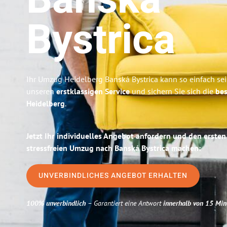
Banská
Bystrica
Ihr Umzug Heidelberg Banská Bystrica kann so einfach sei
unseren
erstklassigen Service
und sichern Sie sich die
bes
Heidelberg
.
Jetzt Ihr individuelles Angebot anfordern und den ersten
stressfreien Umzug nach Banská Bystrica machen:
UNVERBINDLICHES ANGEBOT ERHALTEN
100% unverbindlich
– Garantiert eine Antwort
innerhalb von 15 Min