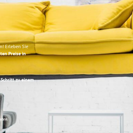
n! Erleben Sie
ten Preise in
 Schritt zu einem
uten
.