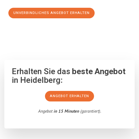
UNVERBINDLICHES ANGEBOT ERHALTEN
100% unverbindlich
– Garantiert eine Antwort
innerhalb von 15
Minuten
.
Erhalten Sie das
beste Angebot
in Heidelberg:
ANGEBOT ERHALTEN
Angebot
in 15 Minuten
(garantiert).