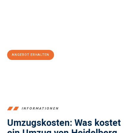
und stressfrei Ihr Umzug Heidelberg Hradec Králové
sein kann.
Unser Expertenteam steht bereit, um Ihnen einen reibungslosen
Übergang in Ihr neues Zuhause zu garantieren.
Jetzt
unverbindliches Angebot
erhalten &
100€ sparen:
ANGEBOT ERHALTEN
+4915792653369
INFORMATIONEN
Umzugskosten: Was kostet