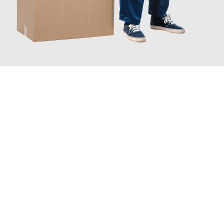
JETZT ANFRAGEN
Erleben Sie mit Umzugsmeister Schuster Heidelberg, wie
einfach
und stressfrei Ihr Umzug Heidelberg Miskolc
sein kann. Unser
Expertenteam steht bereit, um Ihnen einen reibungslosen
Übergang in Ihr neues Zuhause zu garantieren.