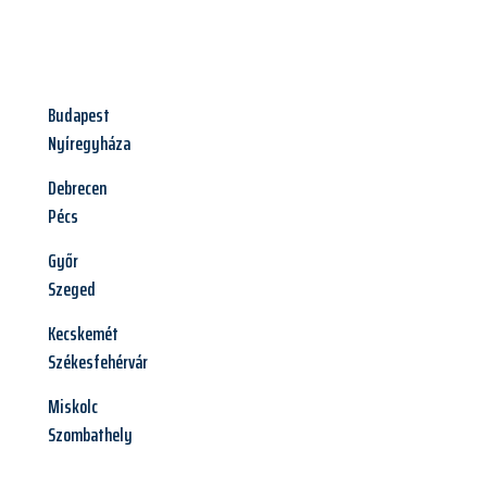
Budapest
Nyíregyháza
Debrecen
Pécs
Győr
Szeged
Kecskemét
Székesfehérvár
Miskolc
Szombathely