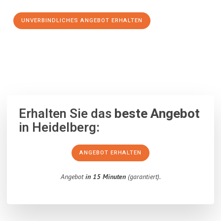
UNVERBINDLICHES ANGEBOT ERHALTEN
100% unverbindlich
– Garantiert eine Antwort
innerhalb von 15
Minuten
.
Erhalten Sie das
beste Angebot
in Heidelberg:
ANGEBOT ERHALTEN
Angebot
in 15 Minuten
(garantiert).