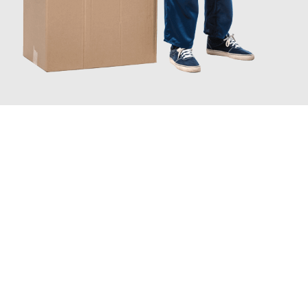
JETZT ANFRAGEN
Erleben Sie mit Umzugsmeister Schuster Heidelberg, wie
einfach
und stressfrei Ihr Umzug Heidelberg Kallithea
sein kann. Unser
Expertenteam steht bereit, um Ihnen einen reibungslosen
Übergang in Ihr neues Zuhause zu garantieren.