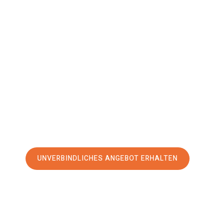
Heidelberg
Volos
Ihr Umzug Heidelberg Volos kann so einfach sein! Erleben S
erstklassigen Service
und sichern Sie sich die
besten Prei
Jetzt Ihr individuelles Angebot anfordern und den erst
stressfreien Umzug nach Volos machen:
UNVERBINDLICHES ANGEBOT ERHALTEN
100% unverbindlich
– Garantiert eine Antwort
innerhalb von 15 Min