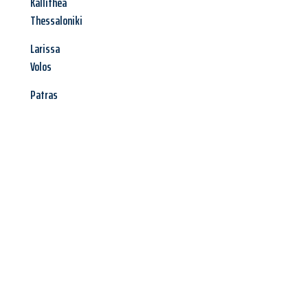
Kallithea
Thessaloniki
Larissa
Volos
Patras
Jetzt anfragen &
Angebot
mit Best-Preis
erhalten!
Schicken Sie uns jetzt Ihre unverbindliche Anfrage und sichern
Sie sich Ihr
individuelles Umzugsangebot für Ihr Anliegen in
Heidelberg
zum Best-Preis! Nutzen Sie die Gelegenheit für
einen
stressfreien Umzug
mit maximalem Komfort: