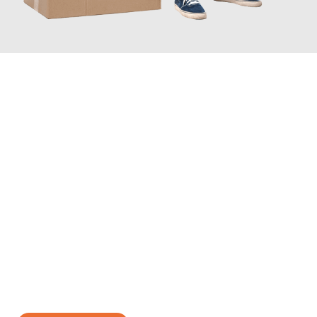
JETZT ANFRAGEN
Erleben Sie mit Umzugsmeister Schuster Heidelberg, wie
einfach
und stressfrei Ihr Umzug Heidelberg Patras
sein kann. Unser
Expertenteam steht bereit, um Ihnen einen reibungslosen
Übergang in Ihr neues Zuhause zu garantieren.
Jetzt
unverbindliches Angebot
erhalten &
100€ sparen: