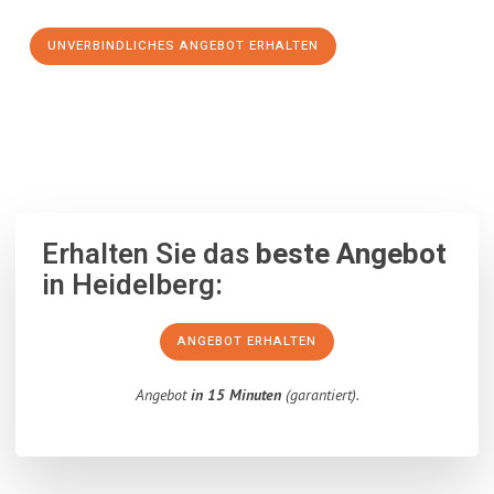
UNVERBINDLICHES ANGEBOT ERHALTEN
100% unverbindlich
– Garantiert eine Antwort
innerhalb von 15
Minuten
.
Erhalten Sie das
beste Angebot
in Heidelberg:
ANGEBOT ERHALTEN
Angebot
in 15 Minuten
(garantiert).