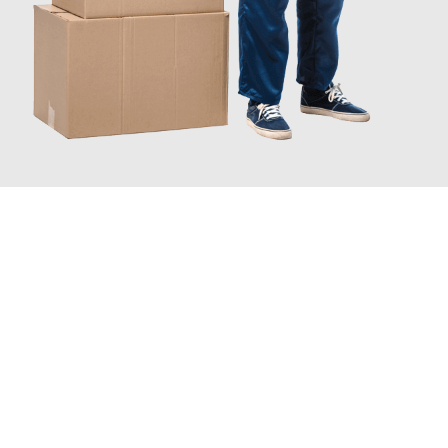
JETZT ANFRAGEN
Erleben Sie mit Umzugsmeister Schuster Heidelberg, wie
einfach
und stressfrei Ihr Umzug Heidelberg Zaanstad
sein kann.
Unser Expertenteam steht bereit, um Ihnen einen reibungslosen
Übergang in Ihr neues Zuhause zu garantieren.