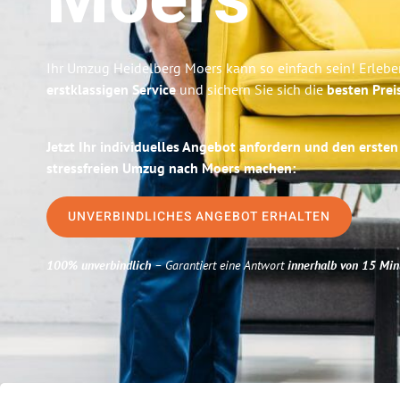
Moers
Ihr Umzug Heidelberg Moers kann so einfach sein! Erlebe
erstklassigen Service
und sichern Sie sich die
besten Prei
Jetzt Ihr individuelles Angebot anfordern und den ersten
stressfreien Umzug nach Moers machen:
UNVERBINDLICHES ANGEBOT ERHALTEN
100% unverbindlich
– Garantiert eine Antwort
innerhalb von 15 Min