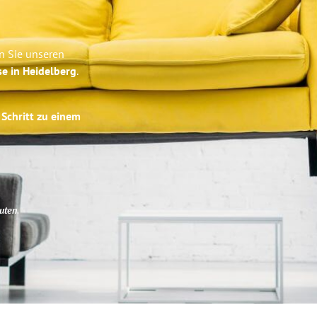
n Sie unseren
se in Heidelberg
.
 Schritt zu einem
uten
.