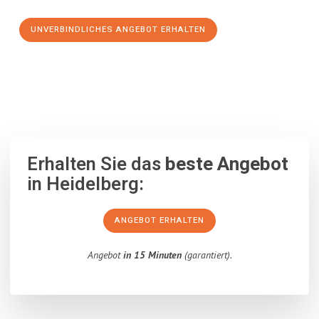
UNVERBINDLICHES ANGEBOT ERHALTEN
100% unverbindlich
– Garantiert eine Antwort
innerhalb von 15
Minuten
.
Erhalten Sie das
beste Angebot
in Heidelberg:
ANGEBOT ERHALTEN
Angebot
in 15 Minuten
(garantiert).