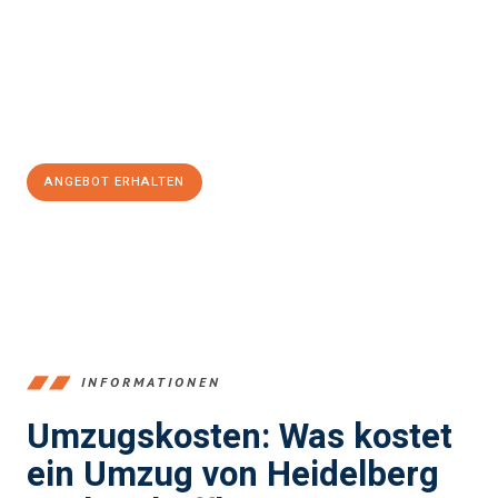
Unser Expertenteam steht bereit, um Ihnen einen reibungslosen
Übergang in Ihr neues Zuhause zu garantieren.
Jetzt
unverbindliches Angebot
erhalten &
100€ sparen:
ANGEBOT ERHALTEN
+4915792653369
INFORMATIONEN
Umzugskosten: Was kostet
ein Umzug von Heidelberg