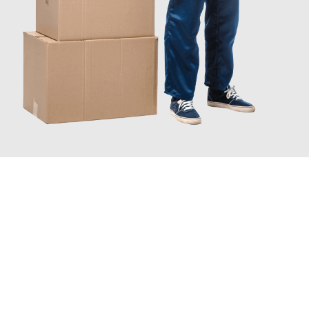
JETZT ANFRAGEN
Erleben Sie mit Umzugsmeister Schuster Heidelberg, wie
einfach
und stressfrei Ihr Umzug Heidelberg Schaffhausen
sein kann.