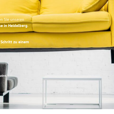
en Sie unseren
se in Heidelberg
.
 Schritt zu einem
uten
.