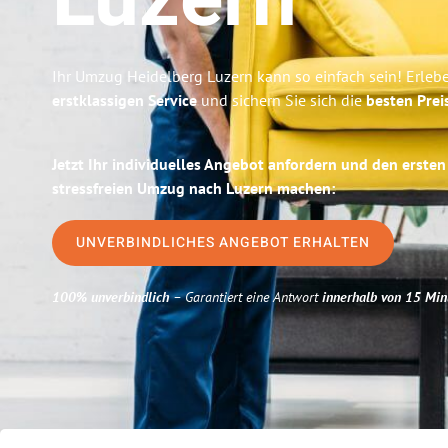
Luzern
Ihr Umzug Heidelberg Luzern kann so einfach sein! Erleb
erstklassigen Service
und sichern Sie sich die
besten Prei
Jetzt Ihr individuelles Angebot anfordern und den ersten
stressfreien Umzug nach Luzern machen:
UNVERBINDLICHES ANGEBOT ERHALTEN
100% unverbindlich
– Garantiert eine Antwort
innerhalb von 15 Min