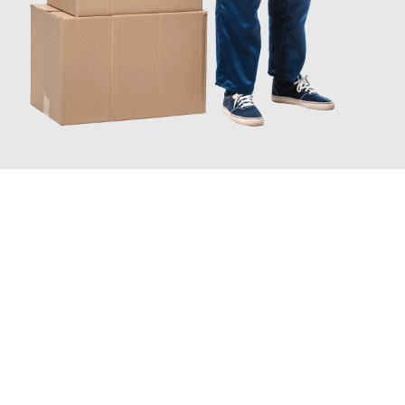
JETZT ANFRAGEN
Erleben Sie mit Umzugsmeister Schuster Heidelberg, wie
einfach
und stressfrei Ihr Umzug Heidelberg St. Gallen
sein kann.
Unser Expertenteam steht bereit, um Ihnen einen reibungslosen
Übergang in Ihr neues Zuhause zu garantieren.