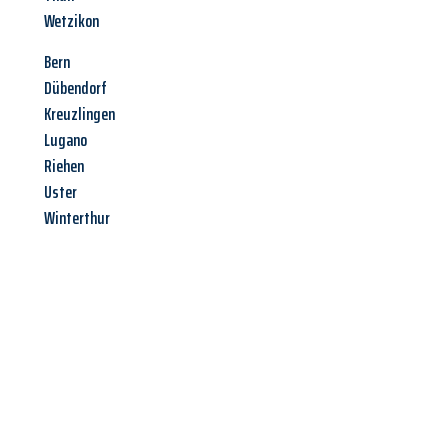
Wetzikon
Bern
Dübendorf
Kreuzlingen
Lugano
Riehen
Uster
Winterthur
Jetzt anfragen &
Angebot
mit Best-Preis
erhalten!