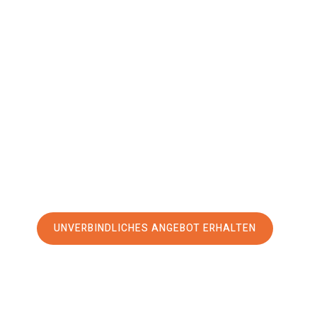
Heidelberg
Brežice
Ihr Umzug Heidelberg Brežice kann so einfach sein! Erleben
erstklassigen Service
und sichern Sie sich die
besten Prei
Jetzt Ihr individuelles Angebot anfordern und den erst
stressfreien Umzug nach Brežice machen:
UNVERBINDLICHES ANGEBOT ERHALTEN
100% unverbindlich
– Garantiert eine Antwort
innerhalb von 15 Min