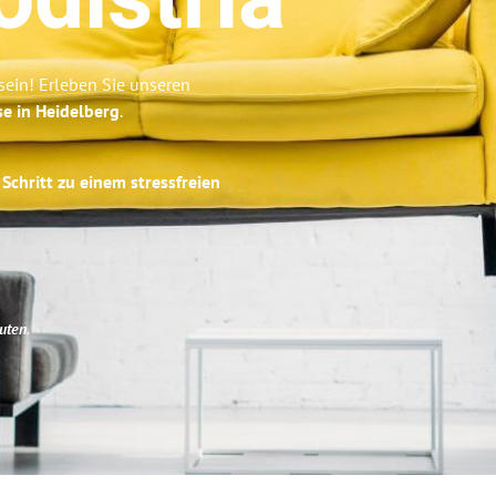
distria
sein! Erleben Sie unseren
se in Heidelberg
.
Schritt zu einem stressfreien
uten
.