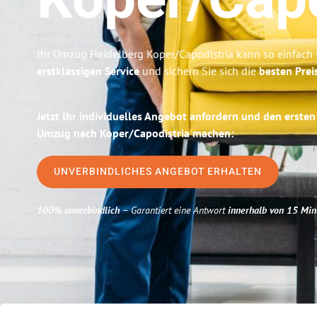
Koper/Capo
Ihr Umzug Heidelberg Koper/Capodistria kann so einfach 
erstklassigen Service
und sichern Sie sich die
besten Prei
Jetzt Ihr individuelles Angebot anfordern und den ersten 
Umzug nach Koper/Capodistria machen:
UNVERBINDLICHES ANGEBOT ERHALTEN
100% unverbindlich
– Garantiert eine Antwort
innerhalb von 15 Min