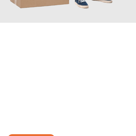
JETZT ANFRAGEN
Erleben Sie mit Umzugsmeister Schuster Heidelberg, wie
einfach
und stressfrei Ihr Umzug Heidelberg Ptuj
sein kann. Unser
Expertenteam steht bereit, um Ihnen einen reibungslosen
Übergang in Ihr neues Zuhause zu garantieren.
Jetzt
unverbindliches Angebot
erhalten &
100€ sparen: