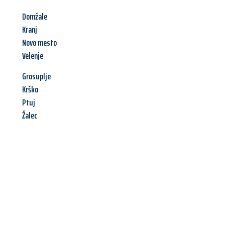
Domžale
Kranj
Novo mesto
Velenje
Grosuplje
Krško
Ptuj
Žalec
Jetzt anfragen &
Angebot
mit Best-Preis
erhalten!