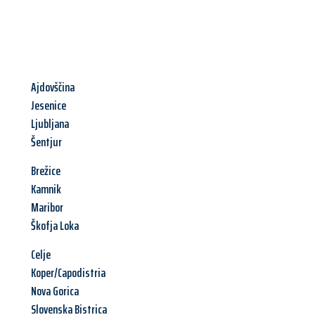
Ajdovščina
Jesenice
Ljubljana
Šentjur
Brežice
Kamnik
Maribor
Škofja Loka
Celje
Koper/Capodistria
Nova Gorica
Slovenska Bistrica