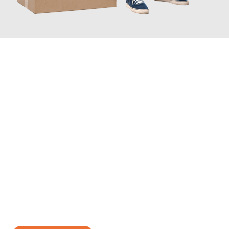
JETZT ANFRAGEN
Erleben Sie mit Umzugsmeister Schuster Heidelberg, wie
einfach
und stressfrei Ihr Umzug Heidelberg Lublin
sein kann. Unser
Expertenteam steht bereit, um Ihnen einen reibungslosen
Übergang in Ihr neues Zuhause zu garantieren.
Jetzt
unverbindliches Angebot
erhalten &
100€ sparen: