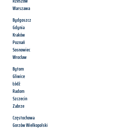
Rzeszów
Warszawa
Bydgoszcz
Gdynia
Kraków
Poznań
Sosnowiec
Wrocław
Bytom
Gliwice
Łódź
Radom
Szczecin
Zabrze
Częstochowa
Gorzów Wielkopolski