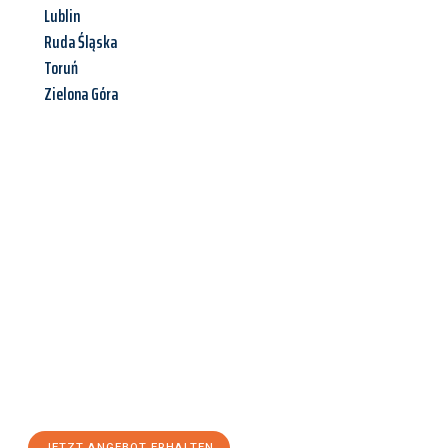
Lublin
Ruda Śląska
Toruń
Zielona Góra
Jetzt anfragen &
Angebot
mit Best-Preis
erhalten!
Schicken Sie uns jetzt Ihre unverbindliche Anfrage und sichern
Sie sich Ihr
individuelles Umzugsangebot für Ihr Anliegen in
Heidelberg
zum Best-Preis! Nutzen Sie die Gelegenheit für
einen
stressfreien Umzug
mit maximalem Komfort:
JETZT ANGEBOT ERHALTEN