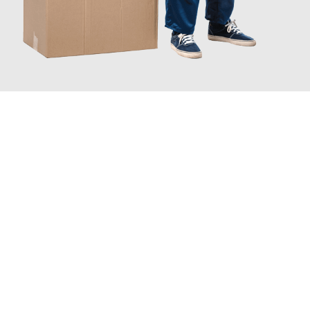
JETZT ANFRAGEN
Erleben Sie mit Umzugsmeister Schuster Heidelberg, wie
einfach
und stressfrei Ihr Umzug Heidelberg Rzeszów
sein kann. Unser
Expertenteam steht bereit, um Ihnen einen reibungslosen
Übergang in Ihr neues Zuhause zu garantieren.