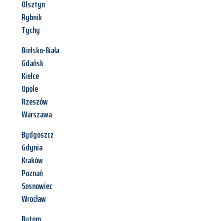
Olsztyn
Rybnik
Tychy
Bielsko-Biała
Gdańsk
Kielce
Opole
Rzeszów
Warszawa
Bydgoszcz
Gdynia
Kraków
Poznań
Sosnowiec
Wrocław
Bytom