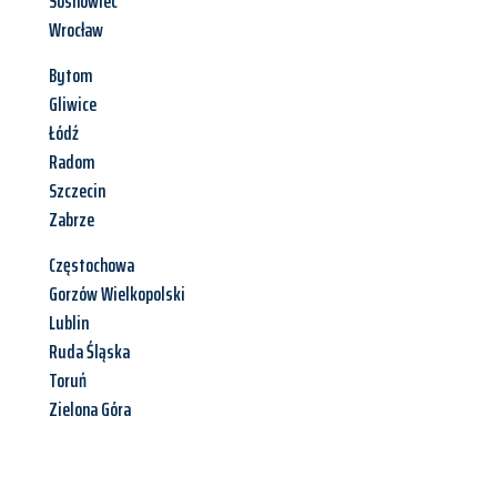
Sosnowiec
Wrocław
Bytom
Gliwice
Łódź
Radom
Szczecin
Zabrze
Częstochowa
Gorzów Wielkopolski
Lublin
Ruda Śląska
Toruń
Zielona Góra