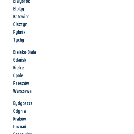
Białystok
Elbląg
Katowice
Olsztyn
Rybnik
Tychy
Bielsko-Biała
Gdańsk
Kielce
Opole
Rzeszów
Warszawa
Bydgoszcz
Gdynia
Kraków
Poznań