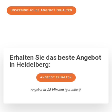
UNVERBINDLICHES ANGEBOT ERHALTEN
100% unverbindlich
– Garantiert eine Antwort
innerhalb von 15
Minuten
.
Erhalten Sie das
beste Angebot
in Heidelberg:
ANGEBOT ERHALTEN
Angebot
in 15 Minuten
(garantiert).