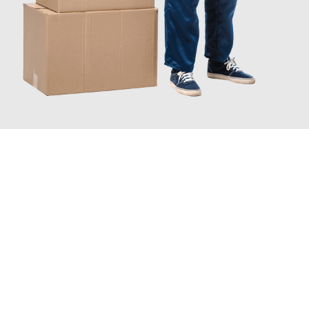
JETZT ANFRAGEN
Erleben Sie mit Umzugsmeister Schuster Heidelberg, wie
einfach
und stressfrei Ihr Umzug Heidelberg Sosnowiec
sein kann.
Unser Expertenteam steht bereit, um Ihnen einen reibungslosen
Übergang in Ihr neues Zuhause zu garantieren.