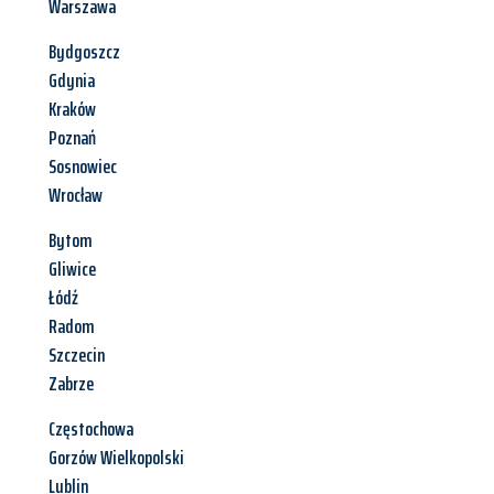
Warszawa
Bydgoszcz
Gdynia
Kraków
Poznań
Sosnowiec
Wrocław
Bytom
Gliwice
Łódź
Radom
Szczecin
Zabrze
Częstochowa
Gorzów Wielkopolski
Lublin