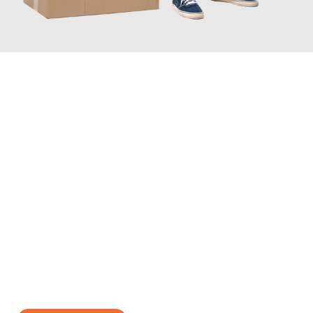
JETZT ANFRAGEN
Erleben Sie mit Umzugsmeister Schuster Heidelberg, wie
einfach
und stressfrei Ihr Umzug Heidelberg Bytom
sein kann. Unser
Expertenteam steht bereit, um Ihnen einen reibungslosen
Übergang in Ihr neues Zuhause zu garantieren.
Jetzt
unverbindliches Angebot
erhalten &
100€ sparen: