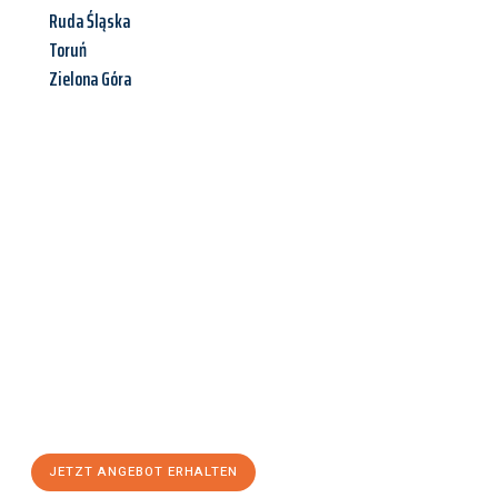
Ruda Śląska
Toruń
Zielona Góra
Jetzt anfragen &
Angebot
mit Best-Preis
erhalten!
Schicken Sie uns jetzt Ihre unverbindliche Anfrage und sichern
Sie sich Ihr
individuelles Umzugsangebot für Ihr Anliegen in
Heidelberg
zum Best-Preis! Nutzen Sie die Gelegenheit für
einen
stressfreien Umzug
mit maximalem Komfort:
JETZT ANGEBOT ERHALTEN