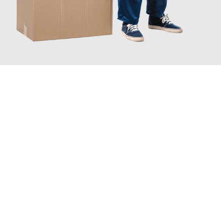
JETZT ANFRAGEN
Erleben Sie mit Umzugsmeister Schuster Heidelberg, wie
einfach
und stressfrei Ihr Umzug Heidelberg Bochum
sein kann. Unser
Expertenteam steht bereit, um Ihnen einen reibungslosen
Übergang in Ihr neues Zuhause zu garantieren.