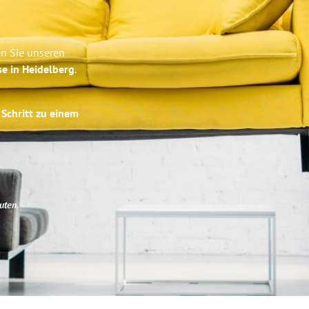
en Sie unseren
se in Heidelberg
.
 Schritt zu einem
uten
.