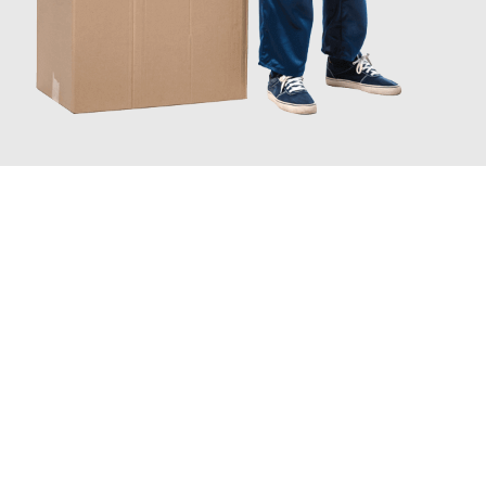
JETZT ANFRAGEN
Erleben Sie mit Umzugsmeister Schuster Heidelberg, wie
einfach
und stressfrei Ihr Umzug Heidelberg Erlangen
sein kann. Unser
Expertenteam steht bereit, um Ihnen einen reibungslosen
Übergang in Ihr neues Zuhause zu garantieren.