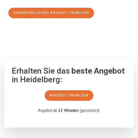
UNVERBINDLICHES ANGEBOT ERHALTEN
100% unverbindlich
– Garantiert eine Antwort
innerhalb von 15
Minuten
.
Erhalten Sie das
beste Angebot
in Heidelberg:
ANGEBOT ERHALTEN
Angebot
in 15 Minuten
(garantiert).