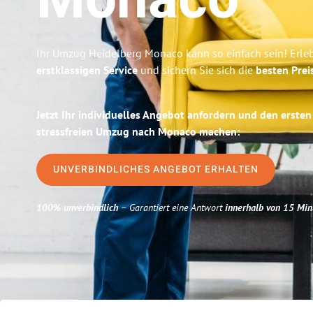
Monaco
Ihr Umzug Heidelberg Monaco kann so einfach sein! Erle
erstklassigen Service
und sichern Sie sich die
besten Prei
Jetzt Ihr individuelles Angebot anfordern und den ersten
stressfreien Umzug nach Monaco machen:
UNVERBINDLICHES ANGEBOT ERHALTEN
100% unverbindlich
– Garantiert eine Antwort
innerhalb von 15 Min