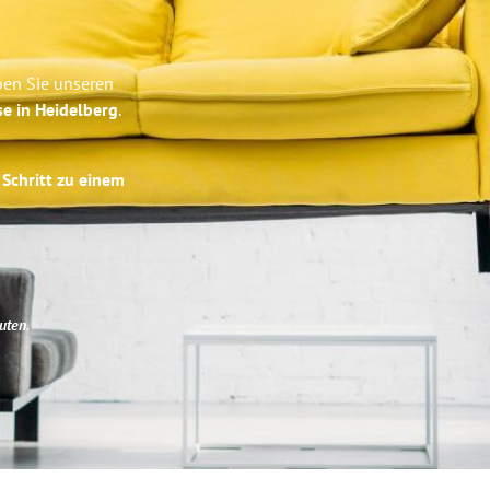
ben Sie unseren
se in Heidelberg
.
 Schritt zu einem
uten
.