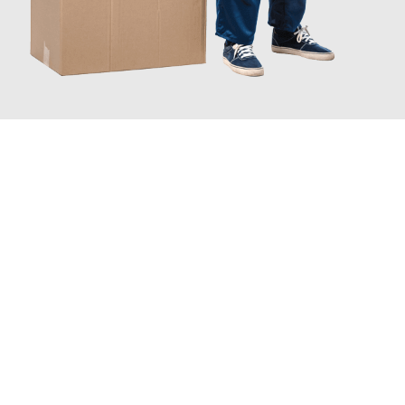
JETZT ANFRAGEN
Erleben Sie mit Umzugsmeister Schuster Heidelberg, wie
einfach
und stressfrei Ihr Umzug Heidelberg Planken
sein kann. Unser
Expertenteam steht bereit, um Ihnen einen reibungslosen
Übergang in Ihr neues Zuhause zu garantieren.