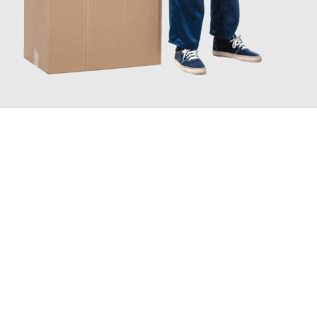
JETZT ANFRAGEN
Erleben Sie mit Umzugsmeister Schuster Heidelberg, wie
einfach
und stressfrei Ihr Umzug Heidelberg St Helier
sein kann. Unser
Expertenteam steht bereit, um Ihnen einen reibungslosen
Übergang in Ihr neues Zuhause zu garantieren.