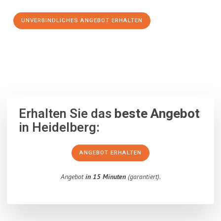
UNVERBINDLICHES ANGEBOT ERHALTEN
100% unverbindlich
– Garantiert eine Antwort
innerhalb von 15
Minuten
.
Erhalten Sie das
beste Angebot
in Heidelberg:
ANGEBOT ERHALTEN
Angebot
in 15 Minuten
(garantiert).