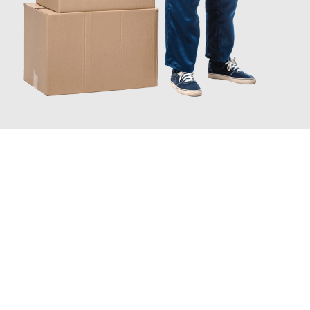
JETZT ANFRAGEN
Erleben Sie mit Umzugsmeister Schuster Heidelberg, wie
einfach
und stressfrei Ihr Umzug Heidelberg San Marino
sein kann.
Unser Expertenteam steht bereit, um Ihnen einen reibungslosen
Übergang in Ihr neues Zuhause zu garantieren.