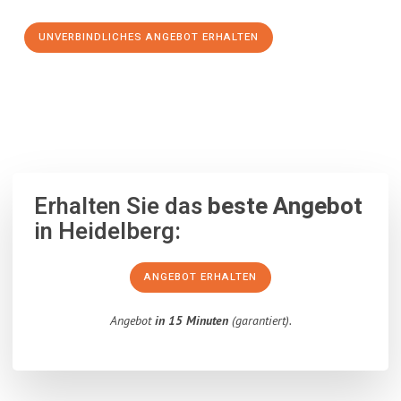
UNVERBINDLICHES ANGEBOT ERHALTEN
100% unverbindlich
– Garantiert eine Antwort
innerhalb von 15
Minuten
.
Erhalten Sie das
beste Angebot
in Heidelberg:
ANGEBOT ERHALTEN
Angebot
in 15 Minuten
(garantiert).