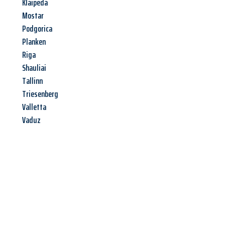
Klaipeda
Mostar
Podgorica
Planken
Riga
Shauliai
Tallinn
Triesenberg
Valletta
Vaduz
Jetzt anfragen &
Angebot
mit Best-Preis
erhalten!