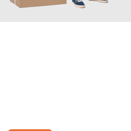
JETZT ANFRAGEN
Erleben Sie mit Umzugsmeister Schuster Heidelberg, wie
einfach
und stressfrei Ihr Umzug Heidelberg Split
sein kann. Unser
Expertenteam steht bereit, um Ihnen einen reibungslosen
Übergang in Ihr neues Zuhause zu garantieren.
Jetzt
unverbindliches Angebot
erhalten &
100€ sparen: