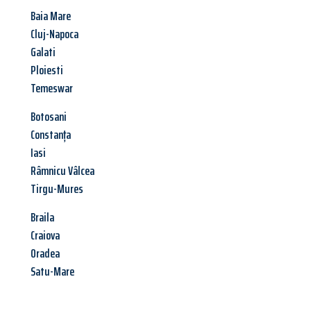
Baia Mare
Cluj-Napoca
Galati
Ploiesti
Temeswar
Botosani
Constanța
Iasi
Râmnicu Vâlcea
Tirgu-Mures
Braila
Craiova
Oradea
Satu-Mare