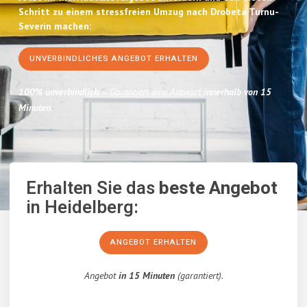
Schritt zu einem stressfreien Umzug nach Drobeta Turnu-
Severin machen:
UNVERBINDLICHES ANGEBOT ERHALTEN
100% unverbindlich
– Garantiert eine Antwort
innerhalb von 15
Minuten
.
Erhalten Sie das
beste Angebot
in Heidelberg:
ANGEBOT ERHALTEN
Angebot
in 15 Minuten
(garantiert).