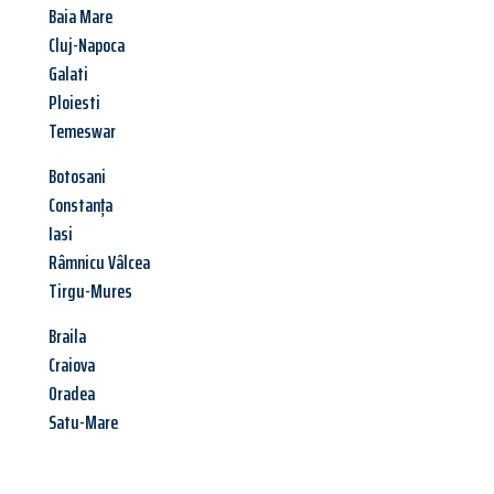
Baia Mare
Cluj-Napoca
Galati
Ploiesti
Temeswar
Botosani
Constanța
Iasi
Râmnicu Vâlcea
Tirgu-Mures
Braila
Craiova
Oradea
Satu-Mare