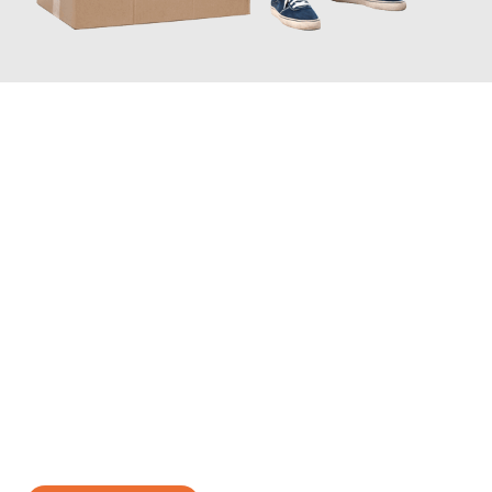
JETZT ANFRAGEN
Erleben Sie mit Umzugsmeister Schuster Heidelberg, wie
einfach
und stressfrei Ihr Umzug Heidelberg Galati
sein kann. Unser
Expertenteam steht bereit, um Ihnen einen reibungslosen
Übergang in Ihr neues Zuhause zu garantieren.
Jetzt
unverbindliches Angebot
erhalten &
100€ sparen: