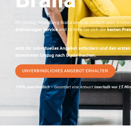
Braila
Ihr Umzug Heidelberg Braila kann so einfach sein! Erlebe
erstklassigen Service
und sichern Sie sich die
besten Prei
Jetzt Ihr individuelles Angebot anfordern und den ersten
stressfreien Umzug nach Braila machen:
UNVERBINDLICHES ANGEBOT ERHALTEN
100% unverbindlich
– Garantiert eine Antwort
innerhalb von 15 Min