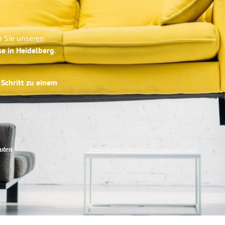
n Sie unseren
se in Heidelberg
.
 Schritt zu einem
uten
.