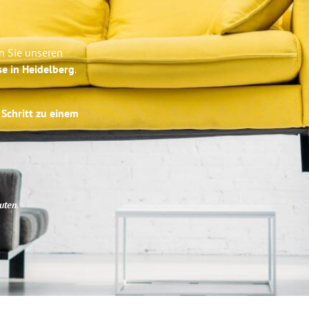
n Sie unseren
se in Heidelberg
.
 Schritt zu einem
uten
.