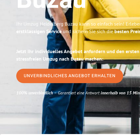
Buzau
Ihr Umzug Heidelberg Buzau kann so einfach sein! Erlebe
erstklassigen Service
und sichern Sie sich die
besten Prei
Jetzt Ihr individuelles Angebot anfordern und den ersten
stressfreien Umzug nach Buzau machen:
UNVERBINDLICHES ANGEBOT ERHALTEN
100% unverbindlich
– Garantiert eine Antwort
innerhalb von 15 Min