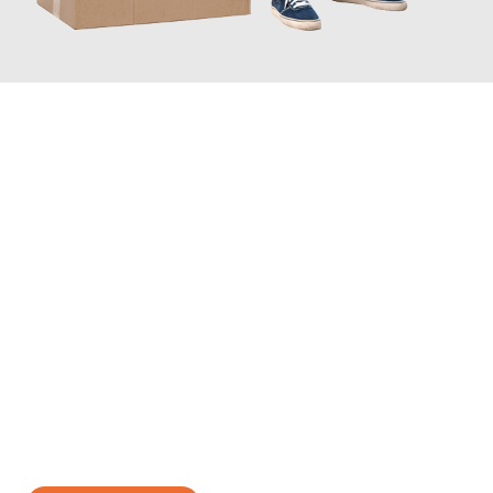
JETZT ANFRAGEN
Erleben Sie mit Umzugsmeister Schuster Heidelberg, wie
einfach
und stressfrei Ihr Umzug Heidelberg Bacau
sein kann. Unser
Expertenteam steht bereit, um Ihnen einen reibungslosen
Übergang in Ihr neues Zuhause zu garantieren.
Jetzt
unverbindliches Angebot
erhalten &
100€ sparen: