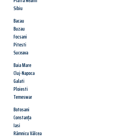
Piatra Neamt
Sibiu
Bacau
Buzau
Focsani
Pitesti
Suceava
Baia Mare
Cluj-Napoca
Galati
Ploiesti
Temeswar
Botosani
Constanța
Iasi
Râmnicu Vâlcea