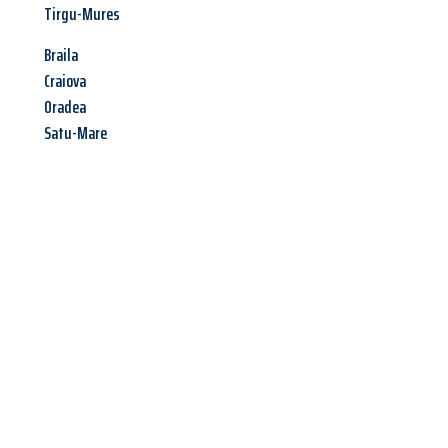
Tirgu-Mures
Braila
Craiova
Oradea
Satu-Mare
Jetzt anfragen &
Angebot
mit Best-Preis
erhalten!
Schicken Sie uns jetzt Ihre unverbindliche Anfrage und sichern
Sie sich Ihr
individuelles Umzugsangebot für Ihr Anliegen in
Heidelberg
zum Best-Preis! Nutzen Sie die Gelegenheit für
einen
stressfreien Umzug
mit maximalem Komfort: