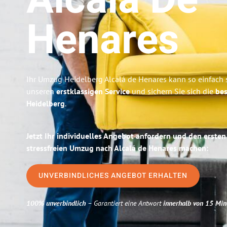
Alcalá De
Henares
Ihr Umzug Heidelberg Alcalá de Henares kann so einfach s
unseren
erstklassigen Service
und sichern Sie sich die
bes
Heidelberg
.
Jetzt Ihr individuelles Angebot anfordern und den ersten
stressfreien Umzug nach Alcalá de Henares machen:
UNVERBINDLICHES ANGEBOT ERHALTEN
100% unverbindlich
– Garantiert eine Antwort
innerhalb von 15 Min