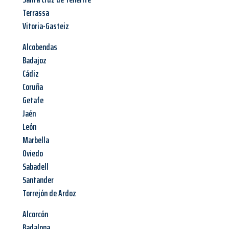
Terrassa
Vitoria-Gasteiz
Alcobendas
Badajoz
Cádiz
Coruña
Getafe
Jaén
León
Marbella
Oviedo
Sabadell
Santander
Torrejón de Ardoz
Alcorcón
Badalona