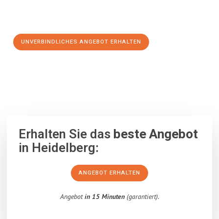
Schritt zu einem stressfreien Umzug nach Santa Coloma de
Gramanet machen:
UNVERBINDLICHES ANGEBOT ERHALTEN
100% unverbindlich
– Garantiert eine Antwort
innerhalb von 15
Minuten
.
Erhalten Sie das
beste Angebot
in Heidelberg:
ANGEBOT ERHALTEN
Angebot
in 15 Minuten
(garantiert).