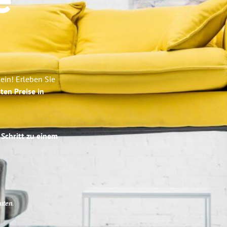
e
ein! Erleben Sie
ten Preise in
 Schritt zu einem
uten
.