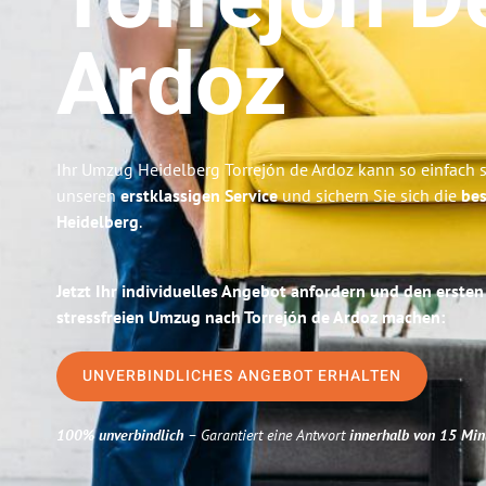
Torrejón D
Ardoz
Ihr Umzug Heidelberg Torrejón de Ardoz kann so einfach s
unseren
erstklassigen Service
und sichern Sie sich die
bes
Heidelberg
.
Jetzt Ihr individuelles Angebot anfordern und den ersten
stressfreien Umzug nach Torrejón de Ardoz machen:
UNVERBINDLICHES ANGEBOT ERHALTEN
100% unverbindlich
– Garantiert eine Antwort
innerhalb von 15 Min