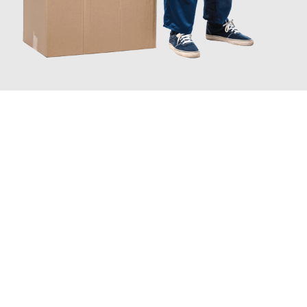
JETZT ANFRAGEN
Erleben Sie mit Umzugsmeister Schuster Heidelberg, wie
einfach
und stressfrei Ihr Umzug Heidelberg Granada
sein kann. Unser
Expertenteam steht bereit, um Ihnen einen reibungslosen
Übergang in Ihr neues Zuhause zu garantieren.