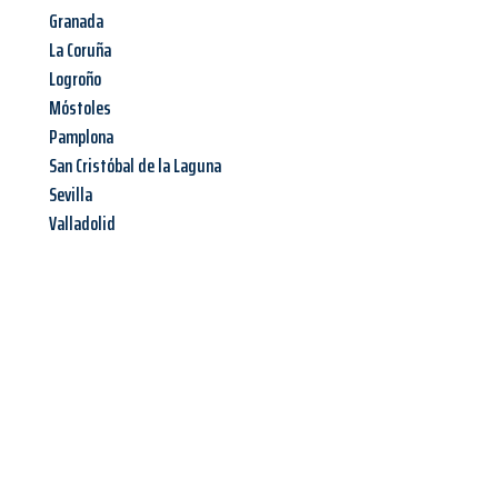
Granada
La Coruña
Logroño
Móstoles
Pamplona
San Cristóbal de la Laguna
Sevilla
Valladolid
Jetzt anfragen &
Angebot
mit Best-Preis
erhalten!
Schicken Sie uns jetzt Ihre unverbindliche Anfrage und sichern