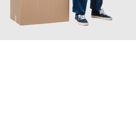
JETZT ANFRAGEN
Erleben Sie mit Umzugsmeister Schuster Heidelberg, wie
einfach
und stressfrei Ihr Umzug Heidelberg Valencia
sein kann. Unser
Expertenteam steht bereit, um Ihnen einen reibungslosen
Übergang in Ihr neues Zuhause zu garantieren.