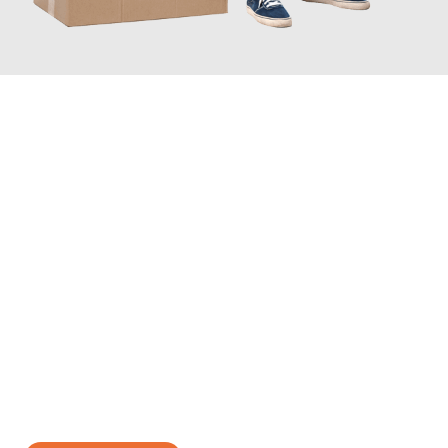
JETZT ANFRAGEN
Erleben Sie mit Umzugsmeister Schuster Heidelberg, wie
einfach
und stressfrei Ihr Umzug Heidelberg Bursa
sein kann. Unser
Expertenteam steht bereit, um Ihnen einen reibungslosen
Übergang in Ihr neues Zuhause zu garantieren.
Jetzt
unverbindliches Angebot
erhalten &
100€ sparen: