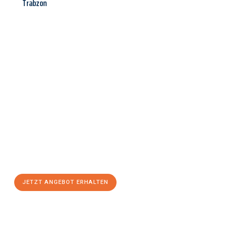
Trabzon
Jetzt anfragen &
Angebot
mit Best-Preis
erhalten!
Schicken Sie uns jetzt Ihre unverbindliche Anfrage und sichern
Sie sich Ihr
individuelles Umzugsangebot für Ihr Anliegen in
Heidelberg
zum Best-Preis! Nutzen Sie die Gelegenheit für
einen
stressfreien Umzug
mit maximalem Komfort:
JETZT ANGEBOT ERHALTEN