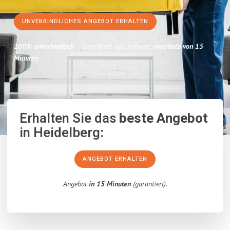
UNVERBINDLICHES ANGEBOT ERHALTEN
100% unverbindlich
– Garantiert eine Antwort
innerhalb von 15
Minuten
.
Erhalten Sie das
beste Angebot
in Heidelberg:
ANGEBOT ERHALTEN
Angebot
in 15 Minuten
(garantiert).