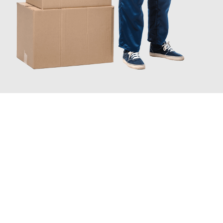
JETZT ANFRAGEN
Erleben Sie mit Umzugsmeister Schuster Heidelberg, wie
einfach
und stressfrei Ihr Umzug Heidelberg Diyarbakir
sein kann.
Unser Expertenteam steht bereit, um Ihnen einen reibungslosen
Übergang in Ihr neues Zuhause zu garantieren.