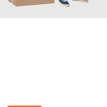
JETZT ANFRAGEN
Erleben Sie mit Umzugsmeister Schuster Heidelberg, wie
einfach
und stressfrei Ihr Umzug Heidelberg Van
sein kann. Unser
Expertenteam steht bereit, um Ihnen einen reibungslosen
Übergang in Ihr neues Zuhause zu garantieren.
Jetzt
unverbindliches Angebot
erhalten &
100€ sparen: