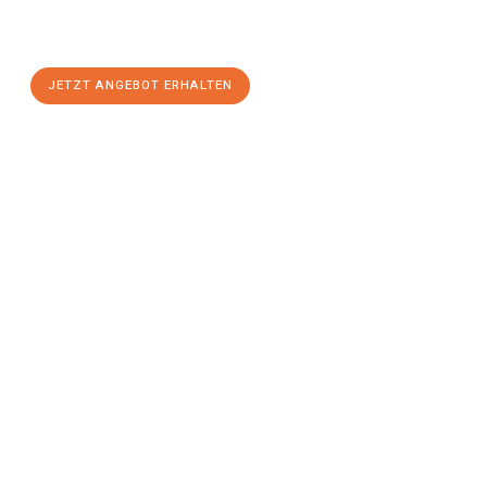
Heidelberg
zum Best-Preis! Nutzen Sie die Gelegenheit für
einen
stressfreien Umzug
mit maximalem Komfort:
JETZT ANGEBOT ERHALTEN