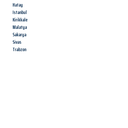
Hatay
Istanbul
Kirikkale
Malatya
Sakarya
Sivas
Trabzon
Jetzt anfragen &
Angebot
mit Best-Preis
erhalten!
Schicken Sie uns jetzt Ihre unverbindliche Anfrage und sichern
Sie sich Ihr
individuelles Umzugsangebot für Ihr Anliegen in